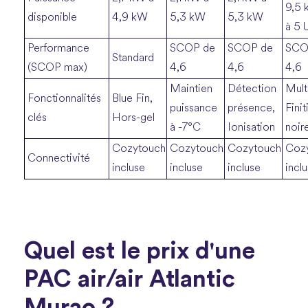
9,5 
disponible
4,9 kW
5,3 kW
5,3 kW
à 5 U
Performance
SCOP de
SCOP de
SCO
Standard
(SCOP max)
4,6
4,6
4,6
Maintien
Détection
Multi
Fonctionnalités
Blue Fin,
puissance
présence,
Finit
clés
Hors-gel
à -7°C
Ionisation
noir
Cozytouch
Cozytouch
Cozytouch
Coz
Connectivité
incluse
incluse
incluse
incl
Quel est le prix d'une
PAC air/air Atlantic
Murao ?