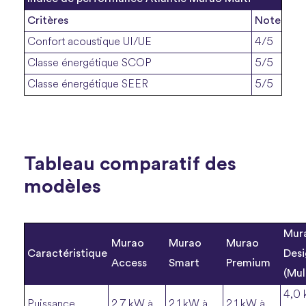
Critères
Note
Confort acoustique UI/UE
4/5
Classe énergétique SCOP
5/5
Classe énergétique SEER
5/5
Tableau comparatif des
modèles
Mur
Murao
Murao
Murao
Caractéristique
Des
Access
Smart
Premium
(Mul
4,0 
Puissance
2,7 kW à
2,1 kW à
2,1 kW à