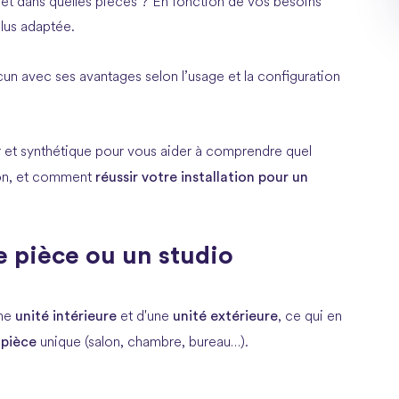
 et dans quelles pièces ? En fonction de vos besoins
 plus adaptée.
acun avec ses avantages selon l’usage et la configuration
r et synthétique pour vous aider à comprendre quel
réussir votre installation pour un
ion, et comment
e pièce ou un studio
unité intérieure
unité extérieure
une
et d'une
, ce qui en
 pièce
unique (salon, chambre, bureau…).