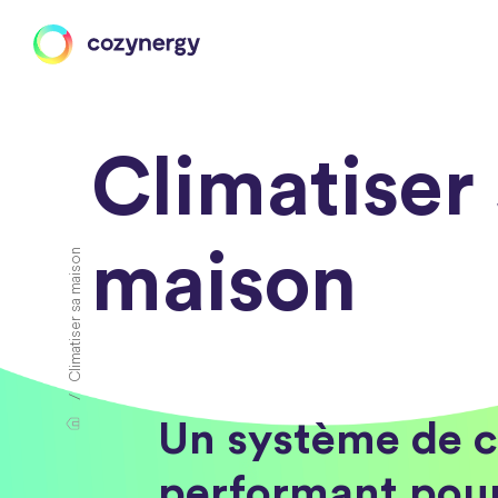
Climatiser
maison
Climatiser sa maison
Un système de c
performant pour