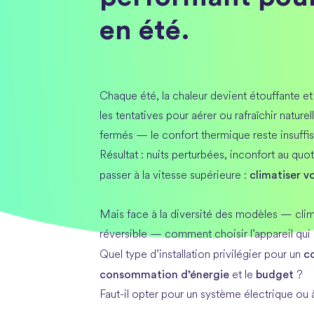
en été.
Chaque été, la chaleur devient étouffante et
les tentatives pour aérer ou rafraîchir natur
fermés — le confort thermique reste insuffis
Résultat : nuits perturbées, inconfort au quo
climatiser v
passer à la vitesse supérieure :
Mais face à la diversité des modèles — clim
réversible — comment choisir l’appareil qui
c
Quel type d’installation privilégier pour un
consommation d’énergie
budget
et le
?
Faut-il opter pour un système électrique ou