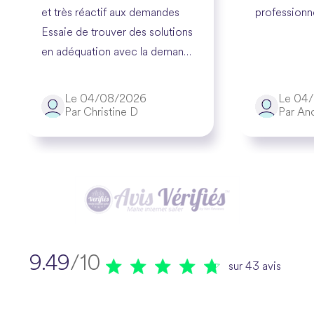
et très réactif aux demandes
professionne
Essaie de trouver des solutions
en adéquation avec la demande
du client De bons
professionnels pour l'exécution
Le 04/08/2026
Le 04
des travaux Je suis très
Par Christine D
Par An
satisfaite
9.49
/10
sur 43 avis