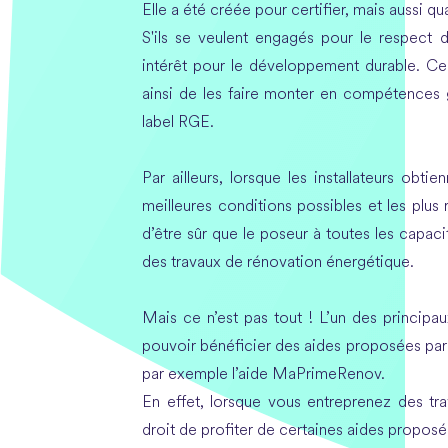
Elle a été créée pour certifier, mais aussi qu
S'ils se veulent engagés pour le respect d
intérêt pour le développement durable. Ce l
ainsi de les faire monter en compétences 
label RGE.
Par ailleurs, lorsque les installateurs obtie
meilleures conditions possibles et les plu
d’être sûr que le poseur à toutes les capacit
des travaux de rénovation énergétique.
Mais ce n’est pas tout ! L’un des princip
pouvoir bénéficier des aides proposées par
par exemple l’aide MaPrimeRenov.
En effet, lorsque vous entreprenez des tra
droit de profiter de certaines aides proposée