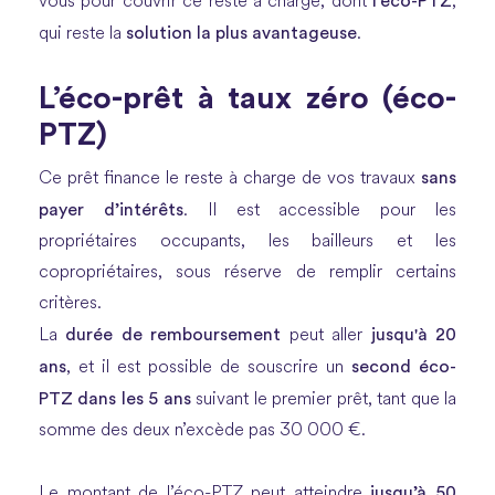
l’éco-PTZ
vous pour couvrir ce reste à charge, dont
,
solution la plus avantageuse
qui reste la
.
L’éco-prêt à taux zéro (éco-
PTZ)
sans
Ce prêt finance le reste à charge de vos travaux
payer d’intérêts
. Il est accessible pour les
propriétaires occupants, les bailleurs et les
copropriétaires, sous réserve de remplir certains
critères.
durée de remboursement
jusqu'à 20
La
peut aller
ans
second éco-
, et il est possible de souscrire un
PTZ dans les 5 ans
suivant le premier prêt, tant que la
somme des deux n’excède pas 30 000 €.
jusqu’à 50
Le montant de l’éco-PTZ peut atteindre