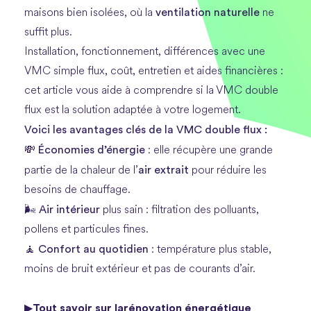
ventilation naturelle
maisons bien isolées, où la
ne
suffit plus.
Installation, fonctionnement, différences avec une
VMC simple flux, coût, entretien et aides financières :
cet article vous aide à comprendre si la VMC double
flux est la solution adaptée à votre logement.
Voici les avantages clés de la VMC double flux :
Économies d’énergie
💸
: elle récupère une grande
air extrait
partie de la chaleur de l’
pour réduire les
besoins de chauffage.
Air intérieur
🌬️
plus sain : filtration des polluants,
pollens et particules fines.
Confort au quotidien
🧘
: température plus stable,
moins de bruit extérieur et pas de courants d’air.
Tout savoir sur larénovation énergétique
▶