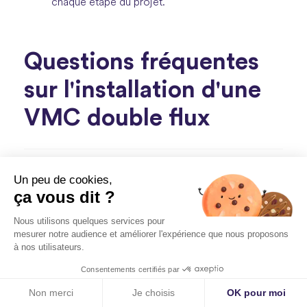
chaque étape du projet.
Questions fréquentes
sur l'installation d'une
VMC double flux
Une VMC double flux est-elle adaptée à
Un peu de cookies,
tous les logements ?
ça vous dit ?
Nous utilisons quelques services pour
mesurer notre audience et améliorer l'expérience que nous proposons
Faut-il arrêter sa VMC double flux en été ?
à nos utilisateurs.
Consentements certifiés par
Simuler mon projet
Non merci
Je choisis
OK pour moi
Une VMC double flux est-elle bruyante ?