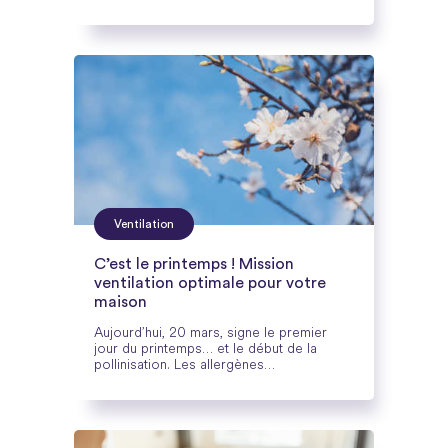
vise à améliorer l'efficacité énergétique
des bâtiments et à encourager leur
rénovation pour atteindre les objectifs
climatiques de l'Union européenne.
Ventilation
C’est le printemps ! Mission
ventilation optimale pour votre
maison
Aujourd’hui, 20 mars, signe le premier
jour du printemps… et le début de la
pollinisation. Les allergènes
aérobiologiques ne sont pas les seuls
éléments. Une pollution de l’air intérieur
existe par les produits de construction,
d’entretien et de décoration, ainsi que par
les appareils de chauffage et les activités