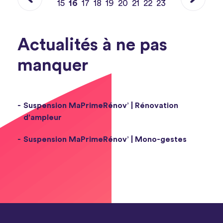
15
17
18
19
20
21
22
23
16
Actualités à ne pas
manquer
Suspension MaPrimeRénov’ | Rénovation
d'ampleur
Suspension MaPrimeRénov’ | Mono-gestes