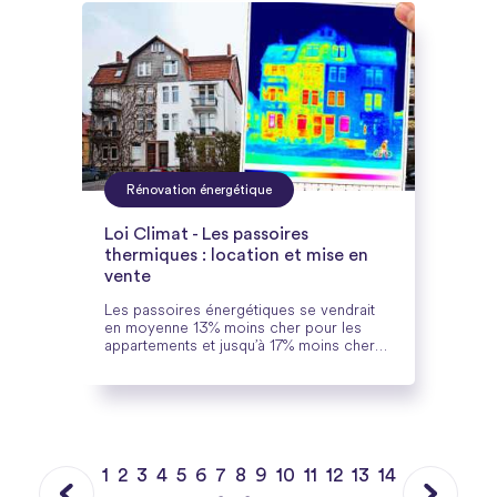
Rénovation énergétique
Loi Climat - Les passoires
thermiques : location et mise en
vente
Les passoires énergétiques se vendrait
en moyenne 13% moins cher pour les
appartements et jusqu’à 17% moins cher
pour les maisons. Suite à l’entrée en
vigueur de la Loi Climat et Résilience en
2019, de nombreuses mesures
concernant les passoires énergétiques
ont été mises en place afin d’inciter les
propriétaires de passoires énergétiques
à rénover leur logement.
1
2
3
4
5
6
7
8
9
10
11
12
13
14